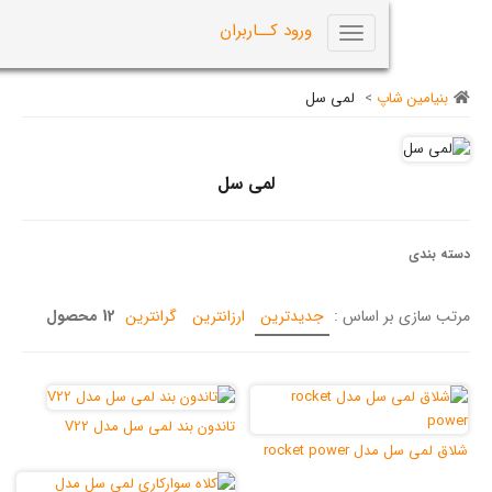
0
ورود کــاربران
Toggle
navigation
اپ
>
لمی سل
لمی سل
ر اساس :
جدیدترین
ارزانترین
گرانترین
12 محصول
تاندون بند لمی سل مدل V22
rocket po