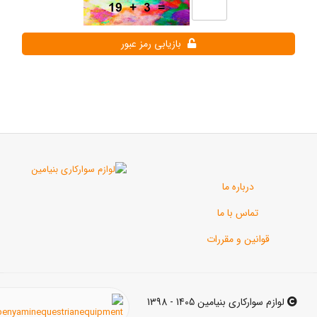
بازیابی رمز عبور
رباره ما
اس با ما
ن و مقررات
ی بنیامین 1405 - 1398