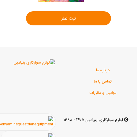
ثبت نظر
رباره ما
اس با ما
ن و مقررات
ی بنیامین 1405 - 1398