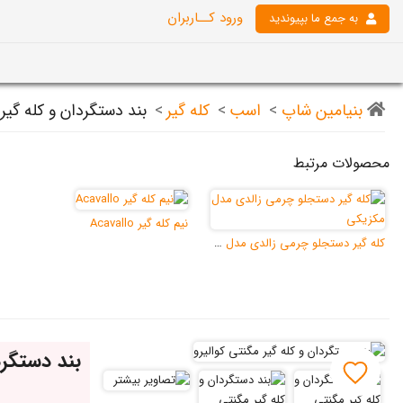
ورود کــاربران
به جمع ما بپیوندید
بنیامین شاپ
>
اسب
>
کله گیر
>
بند دستگردان و کله گیر 
محصولات مرتبط
نیم کله گیر Acavallo
کله گیر دستجلو چرمی زالدی مدل مکزیک
بند دستگرد