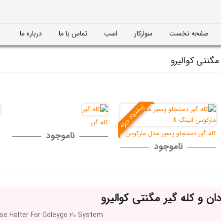
صفحه نخست
سوارکار
اسب
تماس با ما
درباره ما
مگنتی کوالیرو
پیشنهاد ویژه
کله گیر
کله گیر دستجلو پسیر مدل مارکوس انین
ناموجود
ناموجود
ان و کله گیر مگنتی کوالیرو
rse Halter For Goleygo 20 System