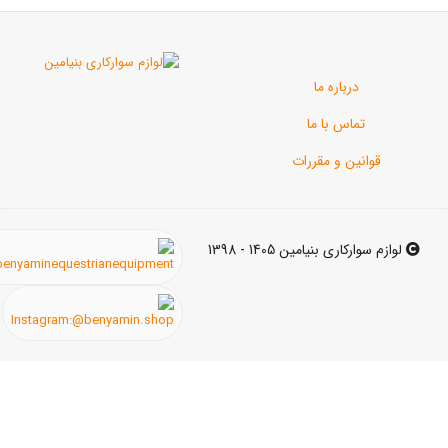
رباره ما
اس با ما
ن و مقررات
ی بنیامین 1405 - 1398