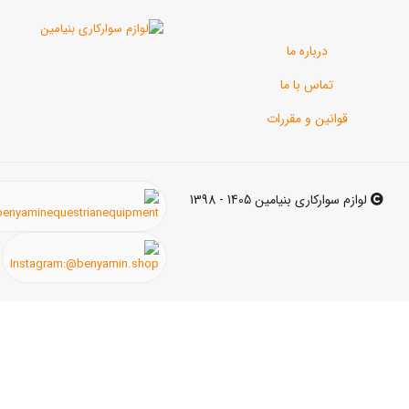
رباره ما
اس با ما
ن و مقررات
ی بنیامین 1405 - 1398