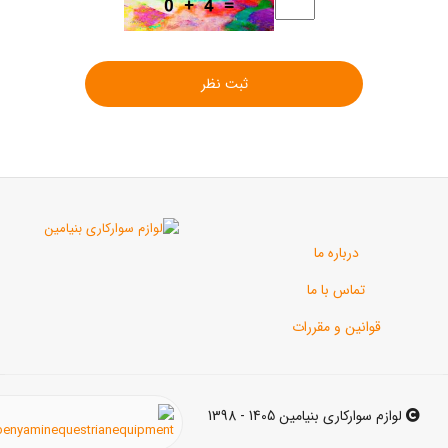
ثبت نظر
رباره ما
اس با ما
ن و مقررات
ی بنیامین 1405 - 1398