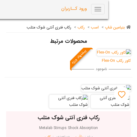
0
ورود کــاربران
Toggle
navigation
اپ
>
اسب
>
رکاب
>
رکاب فنری آنتی شوک متلب
محصولات مرتبط
پیشنهاد ویژه
ناموجود
رکاب فنری آنتی شوک متلب
Metalab Stirrups Shock Absorption
برند :
مِتَلَب
دسته‌بندی :
رکاب