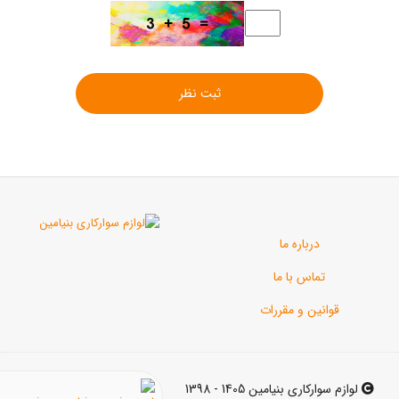
ثبت نظر
رباره ما
اس با ما
ن و مقررات
ی بنیامین 1405 - 1398