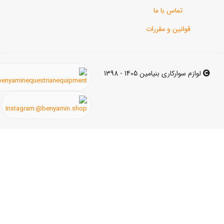
اس با ما
ن و مقررات
ی بنیامین 1405 - 1398