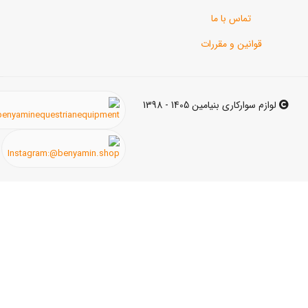
اس با ما
ن و مقررات
ی بنیامین 1405 - 1398