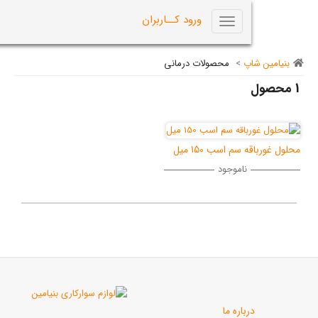
0
ورود کــاربران
Toggle
navigation
اپ
>
محصولات درمانی
م اسب 150 میل
ناموجود
رباره ما