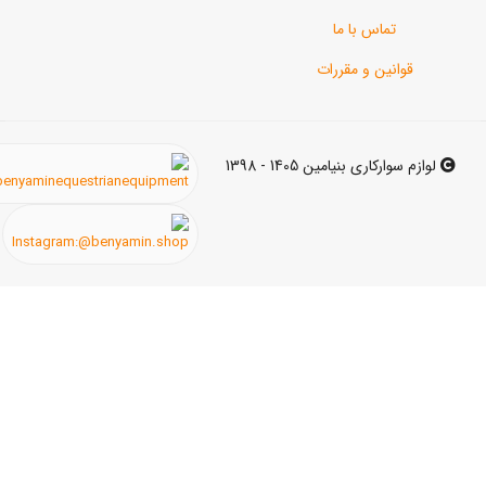
اس با ما
ن و مقررات
ی بنیامین 1405 - 1398