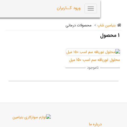
0
ورود کــاربران
Toggle
navigation
اپ
>
محصولات درمانی
م اسب 150 میل
ناموجود
رباره ما