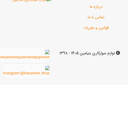
رباره ما
اس با ما
ن و مقررات
ی بنیامین 1405 - 1398