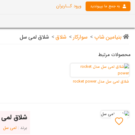
ورود کــاربران
به جمع ما بپیوندید
بنیامین شاپ
>
سوارکار
>
شلاق
>
شلاق لمی سل
محصولات مرتبط
شلاق لمی سل مدل rocket power
شلاق لمی
برند :
لمی سل